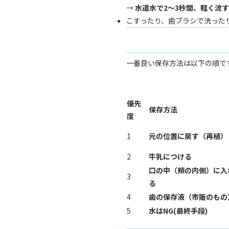
→
水道水で2〜3秒間、軽く流
こすったり、歯ブラシで洗った
一番良い保存方法は以下の順で
優先
保存方法
度
1
元の位置に戻す（再植
）
2
牛乳につける
口の中（頬の内側）に入
3
る
4
歯の保存液（市販のもの
5
水はNG(最終手段)