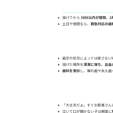
抜けてから
30分以内が理想、
土日や夜間なら、
救急対応の歯
歯牙の状況によっては戻さない
抜けた場所を
清潔に保ち、出血
歯科を受診
し、隣の歯や永久歯
「大丈夫だよ。すぐお医者さん
泣いて口が開かない子は無理に