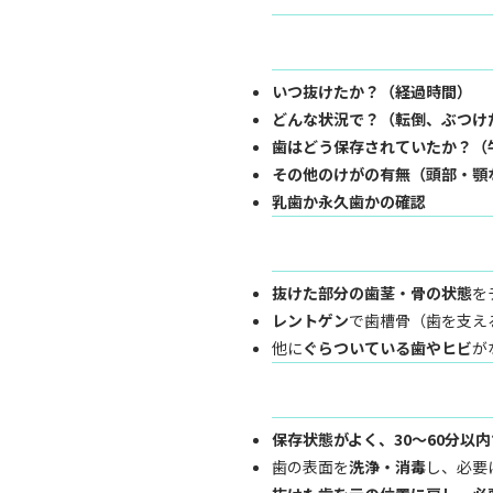
いつ抜けたか？（経過時間）
どんな状況で？（転倒、ぶつけ
歯はどう保存されていたか？（
その他のけがの有無（頭部・顎
乳歯か永久歯かの確認
抜けた部分の歯茎・骨の状態
を
レントゲン
で歯槽骨（歯を支え
他に
ぐらついている歯やヒビ
が
保存状態がよく、30～60分以
歯の表面を
洗浄・消毒
し、必要