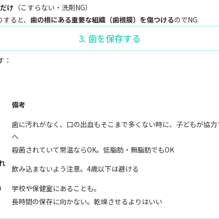
すだけ
（こすらない・洗剤NG）
りすると、
歯の根にある重要な組織（歯根膜）を傷つける
のでNG
3. 歯を保存する
す：
備考
歯に汚れがなく、口の出血もそこまで多くない時に、子どもが協力
へ
殺菌されていて常温ならOK。低脂肪・無脂肪でもOK
れ
飲み込まないよう注意。4歳以下は避ける
）
学校や保健室にあることも。
長時間の保存に向かない。乾燥させるよりはいい