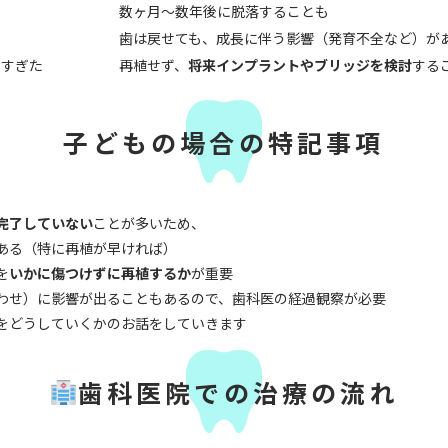
数ヶ月〜数年後に脱落することも
歯は戻せても、成長に伴う影響（発育不全など）が
ちすぎた
再植せず、
将来インプラントやブリッジを検討
する
子どもの場合の特記事項
完了していない
ことが多いため、
ある（特に再植が早ければ）
を
いかに傷つけずに再植するか
が重要
わせ）に影響が出ることもあるので、
歯科医の経過観察が必要
をどうしていくかのお話をしていきます
歯科医院での治療の流れ