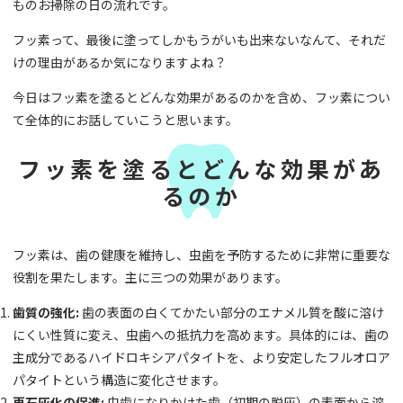
ものお掃除の日の流れです。
フッ素って、最後に塗ってしかもうがいも出来ないなんて、それだ
けの理由があるか気になりますよね？
今日はフッ素を塗るとどんな効果があるのかを含め、フッ素につい
て全体的にお話していこうと思います。
フッ素を塗るとどんな効果があ
るのか
フッ素は、歯の健康を維持し、虫歯を予防するために非常に重要な
役割を果たします。主に三つの効果があります。
歯質の強化:
歯の表面の白くてかたい部分のエナメル質を酸に溶け
にくい性質に変え、虫歯への抵抗力を高めます。具体的には、歯の
主成分であるハイドロキシアパタイトを、より安定したフルオロア
パタイトという構造に変化させます。
再石灰化の促進:
虫歯になりかけた歯（初期の脱灰）の表面から溶