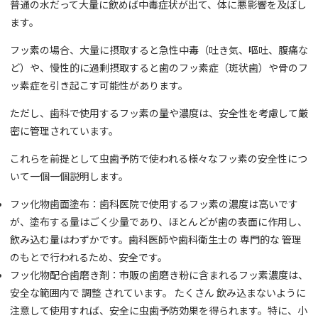
普通の水だって大量に飲めば中毒症状が出て、体に悪影響を及ぼし
ます。
フッ素の場合、大量に摂取すると急性中毒（吐き気、嘔吐、腹痛な
ど）や、慢性的に過剰摂取すると歯のフッ素症（斑状歯）や骨のフ
ッ素症を引き起こす可能性があります。
ただし、歯科で使用するフッ素の量や濃度は、安全性を考慮して厳
密に管理されています。
これらを前提として虫歯予防で使われる様々なフッ素の安全性につ
いて一個一個説明します。
フッ化物歯面塗布：歯科医院で使用するフッ素の濃度は高いです
が、塗布する量はごく少量であり、ほとんどが歯の表面に作用し、
飲み込む量はわずかです。歯科医師や歯科衛生士の 専門的な 管理
のもとで行われるため、安全です。
フッ化物配合歯磨き剤：市販の歯磨き粉に含まれるフッ素濃度は、
安全な範囲内で 調整 されています。 たくさん 飲み込まないように
注意して使用すれば、安全に虫歯予防効果を得られます。特に、小