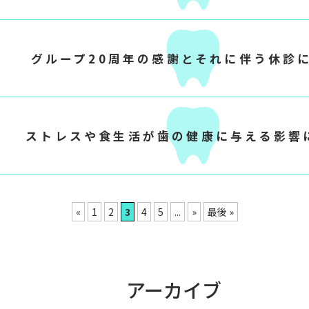
グループ20周年の感謝とそれに伴う休診
ストレスや食生活が歯の健康に与える影響
«
1
2
3
4
5
...
»
最後 »
アーカイブ