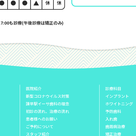
17:00も診療(午後診療は矯正のみ)
医院紹介
診療科目
新型コロナウイルス対策
インプラント
諫早駅イーサ歯科の理念
ホワイトニング
初診の流れ、治療の流れ
予防歯科
患者様へのお願い
入れ歯
ご予約について
歯周病治療
スタッフ紹介
矯正治療