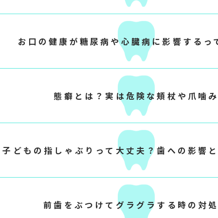
お口の健康が糖尿病や心臓病に影響するっ
態癖とは？実は危険な頬杖や爪噛
子どもの指しゃぶりって大丈夫？歯への影響
前歯をぶつけてグラグラする時の対