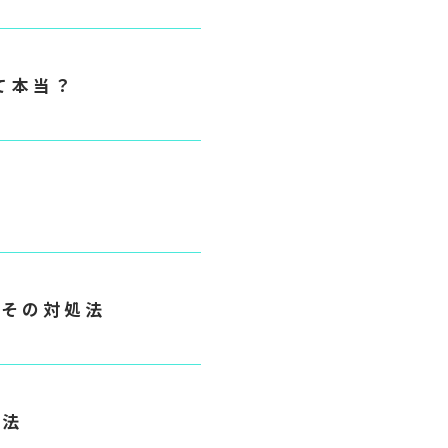
て本当？
み
とその対処法
処法